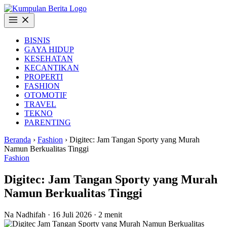
Langsung
ke
Buka
konten
Menu
BISNIS
GAYA HIDUP
KESEHATAN
KECANTIKAN
PROPERTI
FASHION
OTOMOTIF
TRAVEL
TEKNO
PARENTING
Beranda
›
Fashion
›
Digitec: Jam Tangan Sporty yang Murah
Namun Berkualitas Tinggi
Fashion
Digitec: Jam Tangan Sporty yang Murah
Namun Berkualitas Tinggi
Na
Nadhifah
·
16 Juli 2026
·
2 menit