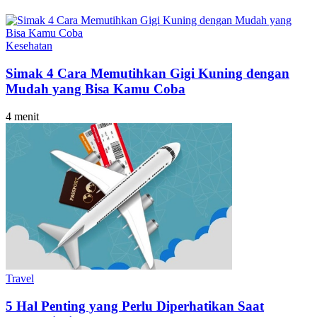
Kesehatan
Simak 4 Cara Memutihkan Gigi Kuning dengan
Mudah yang Bisa Kamu Coba
4 menit
Travel
5 Hal Penting yang Perlu Diperhatikan Saat