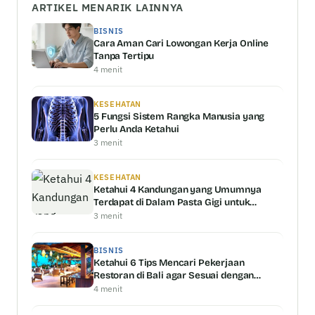
ARTIKEL MENARIK LAINNYA
BISNIS
Cara Aman Cari Lowongan Kerja Online
Tanpa Tertipu
4 menit
KESEHATAN
5 Fungsi Sistem Rangka Manusia yang
Perlu Anda Ketahui
3 menit
KESEHATAN
Ketahui 4 Kandungan yang Umumnya
Terdapat di Dalam Pasta Gigi untuk
Memutihkan Gigi
3 menit
BISNIS
Ketahui 6 Tips Mencari Pekerjaan
Restoran di Bali agar Sesuai dengan
Kemampuan Anda
4 menit