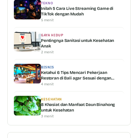
TEKNO
Inilah 5 Cara Live Streaming Game di
TikTok dengan Mudah
5 menit
GAYA HIDUP
Pentingnya Sanitasi untuk Kesehatan
Anak
2 menit
BISNIS
Ketahui 6 Tips Mencari Pekerjaan
Restoran di Bali agar Sesuai dengan
Kemampuan Anda
4 menit
KESEHATAN
8 Khasiat dan Manfaat Daun Binahong
untuk Kesehatan
3 menit