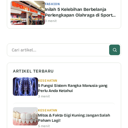
FASHION
Inilah 5 Kelebihan Berbelanja
Perlengkapan Olahraga di Sports
Station
3 menit
Cari
ARTIKEL TERBARU
KESEHATAN
5 Fungsi Sistem Rangka Manusia yang
Perlu Anda Ketahui
3 menit
KESEHATAN
Mitos & Fakta Gigi Kuning: Jangan Salah
Paham Lagi!
5 menit