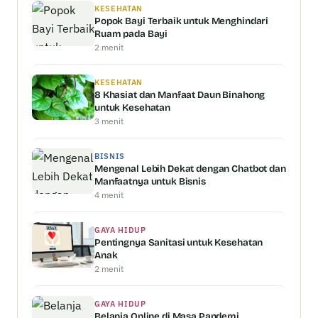
KESEHATAN
Popok Bayi Terbaik untuk Menghindari
Ruam pada Bayi
2 menit
KESEHATAN
8 Khasiat dan Manfaat Daun Binahong
untuk Kesehatan
3 menit
BISNIS
Mengenal Lebih Dekat dengan Chatbot dan
Manfaatnya untuk Bisnis
4 menit
GAYA HIDUP
Pentingnya Sanitasi untuk Kesehatan
Anak
2 menit
GAYA HIDUP
Belanja Online di Masa Pandemi