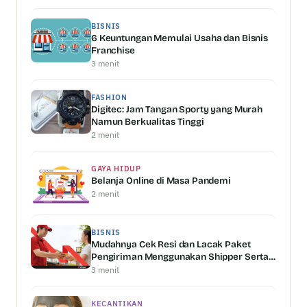
BISNIS
6 Keuntungan Memulai Usaha dan Bisnis
Franchise
3 menit
FASHION
Digitec: Jam Tangan Sporty yang Murah
Namun Berkualitas Tinggi
2 menit
GAYA HIDUP
Belanja Online di Masa Pandemi
2 menit
BISNIS
Mudahnya Cek Resi dan Lacak Paket
Pengiriman Menggunakan Shipper Serta
Keunggulannya
3 menit
KECANTIKAN