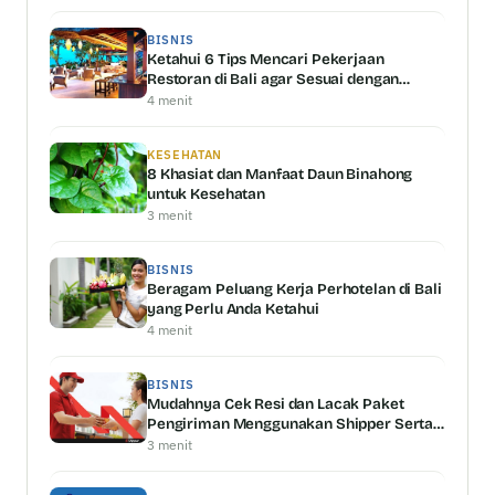
BISNIS
Ketahui 6 Tips Mencari Pekerjaan
Restoran di Bali agar Sesuai dengan
Kemampuan Anda
4 menit
KESEHATAN
8 Khasiat dan Manfaat Daun Binahong
untuk Kesehatan
3 menit
BISNIS
Beragam Peluang Kerja Perhotelan di Bali
yang Perlu Anda Ketahui
4 menit
BISNIS
Mudahnya Cek Resi dan Lacak Paket
Pengiriman Menggunakan Shipper Serta
Keunggulannya
3 menit