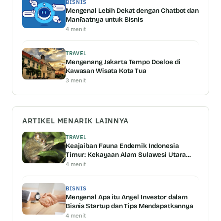
BISNIS
Mengenal Lebih Dekat dengan Chatbot dan
Manfaatnya untuk Bisnis
4 menit
TRAVEL
Mengenang Jakarta Tempo Doeloe di
Kawasan Wisata Kota Tua
3 menit
ARTIKEL MENARIK LAINNYA
TRAVEL
Keajaiban Fauna Endemik Indonesia
Timur: Kekayaan Alam Sulawesi Utara
dan Nusa Tenggara
4 menit
BISNIS
Mengenal Apa itu Angel Investor dalam
Bisnis Startup dan Tips Mendapatkannya
4 menit