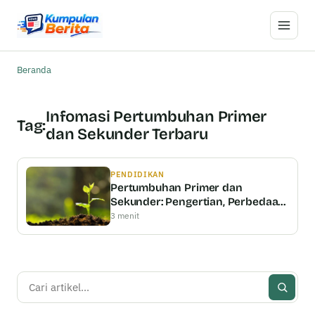
Buka M
Beranda
Infomasi Pertumbuhan Primer
Tag:
dan Sekunder Terbaru
PENDIDIKAN
Pertumbuhan Primer dan
Sekunder: Pengertian, Perbedaan
& Persamaan
3 menit
Cari