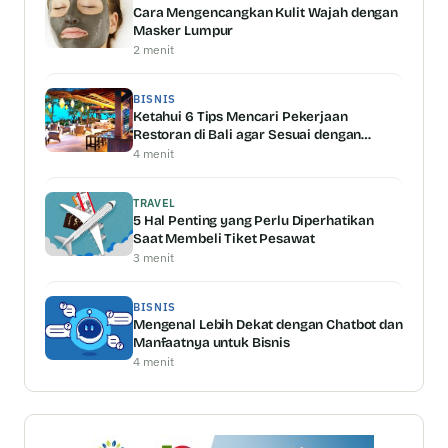
Cara Mengencangkan Kulit Wajah dengan
Masker Lumpur
2 menit
BISNIS
Ketahui 6 Tips Mencari Pekerjaan
Restoran di Bali agar Sesuai dengan
Kemampuan Anda
4 menit
TRAVEL
5 Hal Penting yang Perlu Diperhatikan
Saat Membeli Tiket Pesawat
3 menit
BISNIS
Mengenal Lebih Dekat dengan Chatbot dan
Manfaatnya untuk Bisnis
4 menit