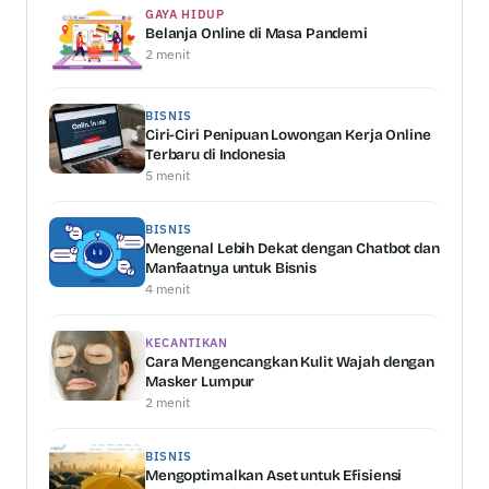
GAYA HIDUP
Belanja Online di Masa Pandemi
2 menit
BISNIS
Ciri-Ciri Penipuan Lowongan Kerja Online
Terbaru di Indonesia
5 menit
BISNIS
Mengenal Lebih Dekat dengan Chatbot dan
Manfaatnya untuk Bisnis
4 menit
KECANTIKAN
Cara Mengencangkan Kulit Wajah dengan
Masker Lumpur
2 menit
BISNIS
Mengoptimalkan Aset untuk Efisiensi