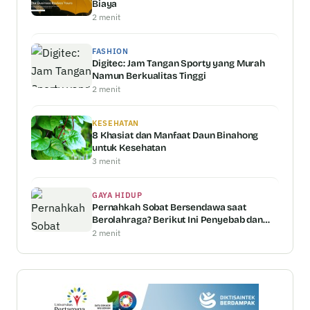
Biaya
2 menit
FASHION
Digitec: Jam Tangan Sporty yang Murah
Namun Berkualitas Tinggi
2 menit
KESEHATAN
8 Khasiat dan Manfaat Daun Binahong
untuk Kesehatan
3 menit
GAYA HIDUP
Pernahkah Sobat Bersendawa saat
Berolahraga? Berikut Ini Penyebab dan
Penjelasannya
2 menit