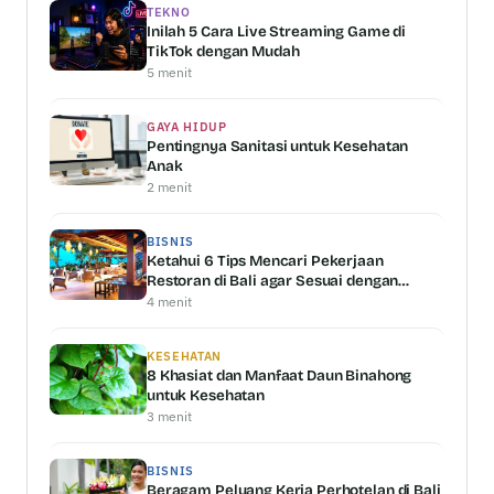
TEKNO
Inilah 5 Cara Live Streaming Game di
TikTok dengan Mudah
5 menit
GAYA HIDUP
Pentingnya Sanitasi untuk Kesehatan
Anak
2 menit
BISNIS
Ketahui 6 Tips Mencari Pekerjaan
Restoran di Bali agar Sesuai dengan
Kemampuan Anda
4 menit
KESEHATAN
8 Khasiat dan Manfaat Daun Binahong
untuk Kesehatan
3 menit
BISNIS
Beragam Peluang Kerja Perhotelan di Bali