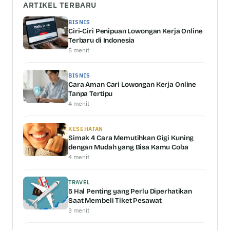
ARTIKEL TERBARU
BISNIS
Ciri-Ciri Penipuan Lowongan Kerja Online
Terbaru di Indonesia
5 menit
BISNIS
Cara Aman Cari Lowongan Kerja Online
Tanpa Tertipu
4 menit
KESEHATAN
Simak 4 Cara Memutihkan Gigi Kuning
dengan Mudah yang Bisa Kamu Coba
4 menit
TRAVEL
5 Hal Penting yang Perlu Diperhatikan
Saat Membeli Tiket Pesawat
3 menit