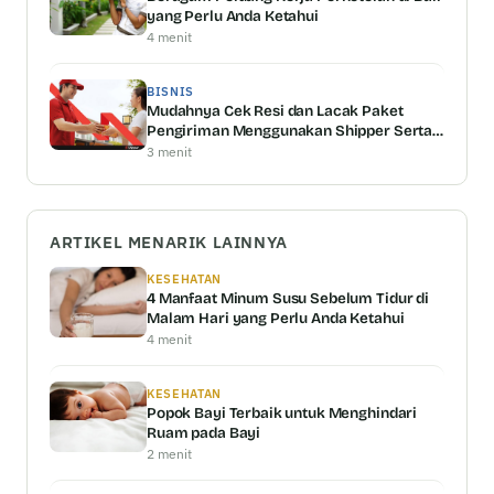
yang Perlu Anda Ketahui
4 menit
BISNIS
Mudahnya Cek Resi dan Lacak Paket
Pengiriman Menggunakan Shipper Serta
Keunggulannya
3 menit
ARTIKEL MENARIK LAINNYA
KESEHATAN
4 Manfaat Minum Susu Sebelum Tidur di
Malam Hari yang Perlu Anda Ketahui
4 menit
KESEHATAN
Popok Bayi Terbaik untuk Menghindari
Ruam pada Bayi
2 menit