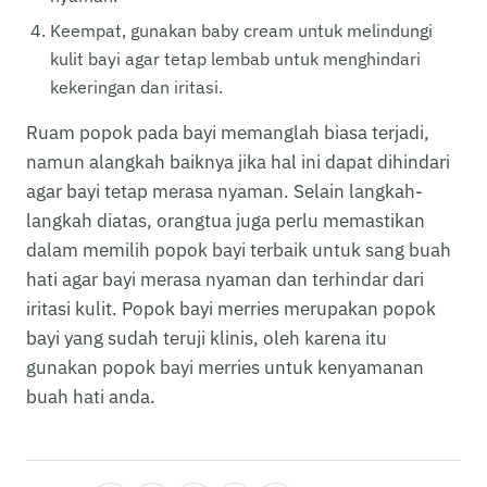
Keempat, gunakan baby cream untuk melindungi
kulit bayi agar tetap lembab untuk menghindari
kekeringan dan iritasi.
Ruam popok pada bayi memanglah biasa terjadi,
namun alangkah baiknya jika hal ini dapat dihindari
agar bayi tetap merasa nyaman. Selain langkah-
langkah diatas, orangtua juga perlu memastikan
dalam memilih popok bayi terbaik untuk sang buah
hati agar bayi merasa nyaman dan terhindar dari
iritasi kulit. Popok bayi merries merupakan popok
bayi yang sudah teruji klinis, oleh karena itu
gunakan popok bayi merries untuk kenyamanan
buah hati anda.