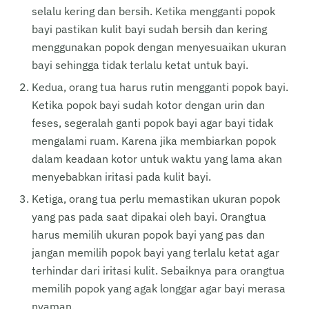
selalu kering dan bersih. Ketika mengganti popok
bayi pastikan kulit bayi sudah bersih dan kering
menggunakan popok dengan menyesuaikan ukuran
bayi sehingga tidak terlalu ketat untuk bayi.
Kedua, orang tua harus rutin mengganti popok bayi.
Ketika popok bayi sudah kotor dengan urin dan
feses, segeralah ganti popok bayi agar bayi tidak
mengalami ruam. Karena jika membiarkan popok
dalam keadaan kotor untuk waktu yang lama akan
menyebabkan iritasi pada kulit bayi.
Ketiga, orang tua perlu memastikan ukuran popok
yang pas pada saat dipakai oleh bayi. Orangtua
harus memilih ukuran popok bayi yang pas dan
jangan memilih popok bayi yang terlalu ketat agar
terhindar dari iritasi kulit. Sebaiknya para orangtua
memilih popok yang agak longgar agar bayi merasa
nyaman.