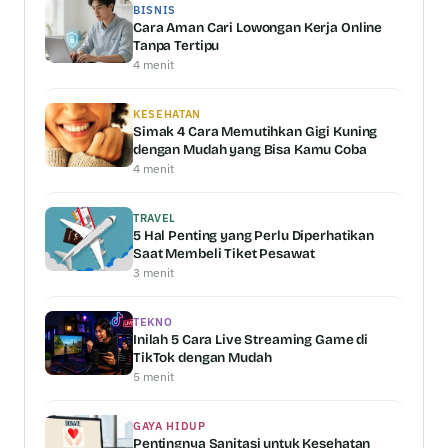
BISNIS
Cara Aman Cari Lowongan Kerja Online
Tanpa Tertipu
4 menit
KESEHATAN
Simak 4 Cara Memutihkan Gigi Kuning
dengan Mudah yang Bisa Kamu Coba
4 menit
TRAVEL
5 Hal Penting yang Perlu Diperhatikan
Saat Membeli Tiket Pesawat
3 menit
TEKNO
Inilah 5 Cara Live Streaming Game di
TikTok dengan Mudah
5 menit
GAYA HIDUP
Pentingnya Sanitasi untuk Kesehatan