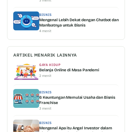
3 menit
BISNIS
Mengenal Lebih Dekat dengan Chatbot dan
Manfaatnya untuk Bisnis
4 menit
ARTIKEL MENARIK LAINNYA
GAYA HIDUP
Belanja Online di Masa Pandemi
2 menit
BISNIS
6 Keuntungan Memulai Usaha dan Bisnis
Franchise
3 menit
BISNIS
Mengenal Apa itu Angel Investor dalam