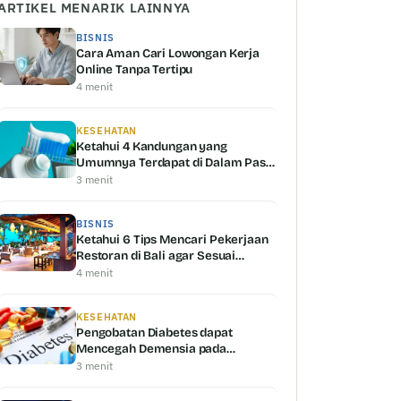
ARTIKEL MENARIK LAINNYA
BISNIS
Cara Aman Cari Lowongan Kerja
Online Tanpa Tertipu
4 menit
KESEHATAN
Ketahui 4 Kandungan yang
Umumnya Terdapat di Dalam Pasta
Gigi untuk Memutihkan Gigi
3 menit
BISNIS
Ketahui 6 Tips Mencari Pekerjaan
Restoran di Bali agar Sesuai
dengan Kemampuan Anda
4 menit
KESEHATAN
Pengobatan Diabetes dapat
Mencegah Demensia pada
Penderita Alzheimer, Kok Bisa?!
3 menit