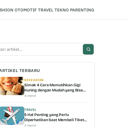
SHION
OTOMOTIF
TRAVEL
TEKNO
PARENTING
i
ARTIKEL TERBARU
KESEHATAN
Simak 4 Cara Memutihkan Gigi
Kuning dengan Mudah yang Bisa
Kamu Coba
4 menit
TRAVEL
5 Hal Penting yang Perlu
Diperhatikan Saat Membeli Tiket
Pesawat
3 menit