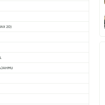
MAX 2D)
L
AJAHMU