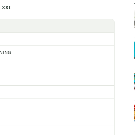
 XXI
NNING