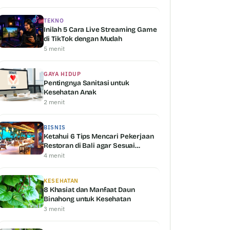
TEKNO
Inilah 5 Cara Live Streaming Game
di TikTok dengan Mudah
5 menit
GAYA HIDUP
Pentingnya Sanitasi untuk
Kesehatan Anak
2 menit
BISNIS
Ketahui 6 Tips Mencari Pekerjaan
Restoran di Bali agar Sesuai
dengan Kemampuan Anda
4 menit
KESEHATAN
8 Khasiat dan Manfaat Daun
Binahong untuk Kesehatan
3 menit