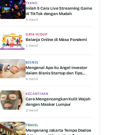
TEKNO
Inilah 5 Cara Live Streaming Game
di TikTok dengan Mudah
5 menit
GAYA HIDUP
Belanja Online di Masa Pandemi
2 menit
BISNIS
Mengenal Apa itu Angel Investor
dalam Bisnis Startup dan Tips
Mendapatkannya
4 menit
KECANTIKAN
Cara Mengencangkan Kulit Wajah
dengan Masker Lumpur
2 menit
TRAVEL
Mengenang Jakarta Tempo Doeloe