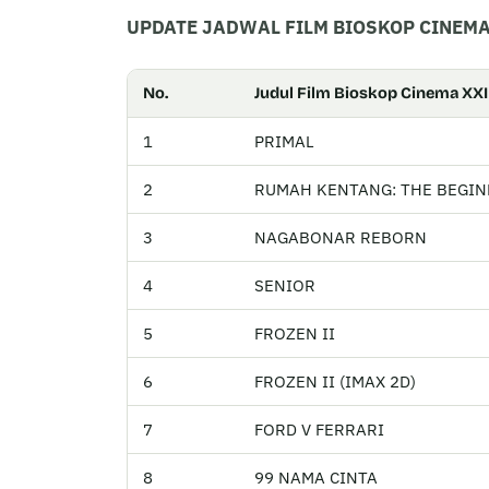
UPDATE JADWAL FILM BIOSKOP CINEMA
No.
Judul Film Bioskop Cinema XXI
1
PRIMAL
2
RUMAH KENTANG: THE BEGI
3
NAGABONAR REBORN
4
SENIOR
5
FROZEN II
6
FROZEN II (IMAX 2D)
7
FORD V FERRARI
8
99 NAMA CINTA