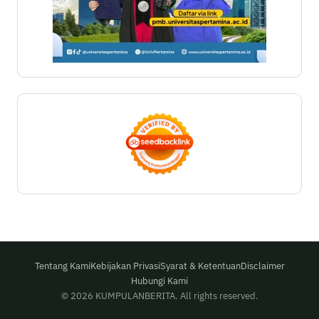
Tentang Kami
Kebijakan Privasi
Syarat & Ketentuan
Disclaimer
Hubungi Kami
© 2026 KUMPULANBERITA. All rights reserved.