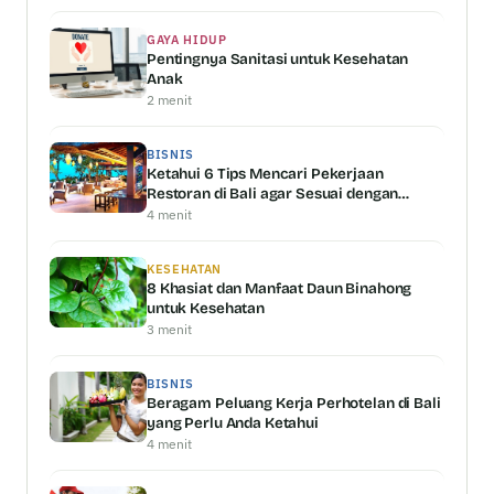
GAYA HIDUP
Pentingnya Sanitasi untuk Kesehatan
Anak
2 menit
BISNIS
Ketahui 6 Tips Mencari Pekerjaan
Restoran di Bali agar Sesuai dengan
Kemampuan Anda
4 menit
KESEHATAN
8 Khasiat dan Manfaat Daun Binahong
untuk Kesehatan
3 menit
BISNIS
Beragam Peluang Kerja Perhotelan di Bali
yang Perlu Anda Ketahui
4 menit