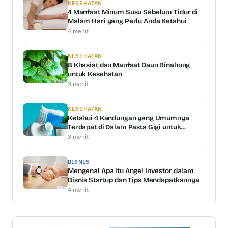
KESEHATAN
4 Manfaat Minum Susu Sebelum Tidur di
Malam Hari yang Perlu Anda Ketahui
4 menit
KESEHATAN
8 Khasiat dan Manfaat Daun Binahong
untuk Kesehatan
3 menit
KESEHATAN
Ketahui 4 Kandungan yang Umumnya
Terdapat di Dalam Pasta Gigi untuk
Memutihkan Gigi
3 menit
BISNIS
Mengenal Apa itu Angel Investor dalam
Bisnis Startup dan Tips Mendapatkannya
4 menit