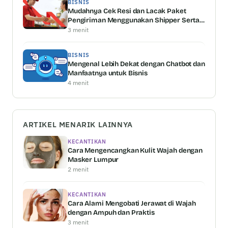
BISNIS
Mudahnya Cek Resi dan Lacak Paket
Pengiriman Menggunakan Shipper Serta
Keunggulannya
3 menit
BISNIS
Mengenal Lebih Dekat dengan Chatbot dan
Manfaatnya untuk Bisnis
4 menit
ARTIKEL MENARIK LAINNYA
KECANTIKAN
Cara Mengencangkan Kulit Wajah dengan
Masker Lumpur
2 menit
KECANTIKAN
Cara Alami Mengobati Jerawat di Wajah
dengan Ampuh dan Praktis
3 menit