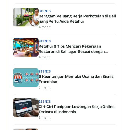
BISNIS
Beragam Peluang Kerja Perhotelan di Bali
yang Perlu Anda Ketahui
4 menit
BISNIS
Ketahui 6 Tips Mencari Pekerjaan
Restoran di Bali agar Sesuai dengan
Kemampuan Anda
4 menit
BISNIS
6 Keuntungan Memulai Usaha dan Bisnis
Franchise
3 menit
BISNIS
Ciri-Ciri Penipuan Lowongan Kerja Online
Terbaru di Indonesia
5 menit