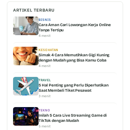
ARTIKEL TERBARU
BISNIS
Cara Aman Cari Lowongan Kerja Online
Tanpa Tertipu
4 menit
KESEHATAN
Simak 4 Cara Memutihkan Gigi Kuning
dengan Mudah yang Bisa Kamu Coba
4 menit
TRAVEL
5 Hal Penting yang Perlu Diperhatikan
Saat Membeli Tiket Pesawat
3 menit
TEKNO
Inilah 5 Cara Live Streaming Game di
TikTok dengan Mudah
5 menit