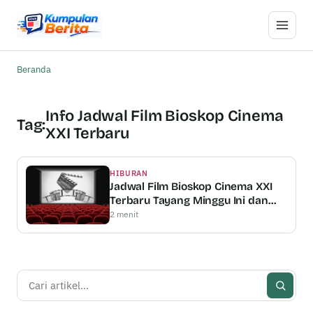
Buka M
Beranda
Info Jadwal Film Bioskop Cinema
Tag:
XXI Terbaru
HIBURAN
Jadwal Film Bioskop Cinema XXI
Terbaru Tayang Minggu Ini dan
Cooming Soon
2 menit
Cari