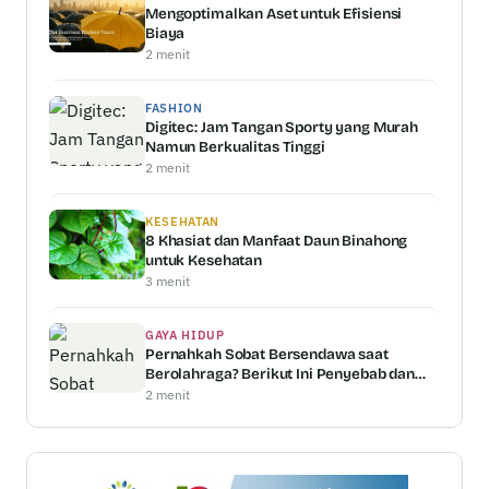
Mengoptimalkan Aset untuk Efisiensi
Biaya
2 menit
FASHION
Digitec: Jam Tangan Sporty yang Murah
Namun Berkualitas Tinggi
2 menit
KESEHATAN
8 Khasiat dan Manfaat Daun Binahong
untuk Kesehatan
3 menit
GAYA HIDUP
Pernahkah Sobat Bersendawa saat
Berolahraga? Berikut Ini Penyebab dan
Penjelasannya
2 menit