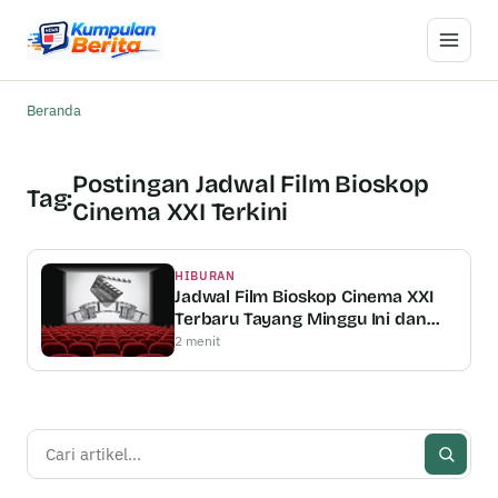
Buka M
Beranda
Postingan Jadwal Film Bioskop
Tag:
Cinema XXI Terkini
HIBURAN
Jadwal Film Bioskop Cinema XXI
Terbaru Tayang Minggu Ini dan
Cooming Soon
2 menit
Cari