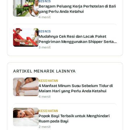
BISNIS
Beragam Peluang Kerja Perhotelan di Bali
yang Perlu Anda Ketahui
4 menit
BISNIS
Mudahnya Cek Resi dan Lacak Paket
Pengiriman Menggunakan Shipper Serta
Keunggulannya
3 menit
ARTIKEL MENARIK LAINNYA
KESEHATAN
4 Manfaat Minum Susu Sebelum Tidur di
Malam Hari yang Perlu Anda Ketahui
4 menit
KESEHATAN
Popok Bayi Terbaik untuk Menghindari
Ruam pada Bayi
2 menit