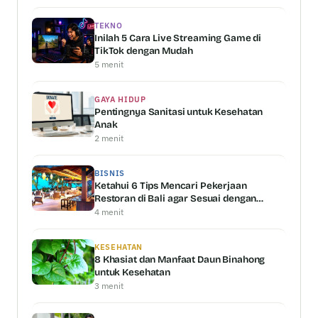
TEKNO
Inilah 5 Cara Live Streaming Game di
TikTok dengan Mudah
5 menit
GAYA HIDUP
Pentingnya Sanitasi untuk Kesehatan
Anak
2 menit
BISNIS
Ketahui 6 Tips Mencari Pekerjaan
Restoran di Bali agar Sesuai dengan
Kemampuan Anda
4 menit
KESEHATAN
8 Khasiat dan Manfaat Daun Binahong
untuk Kesehatan
3 menit