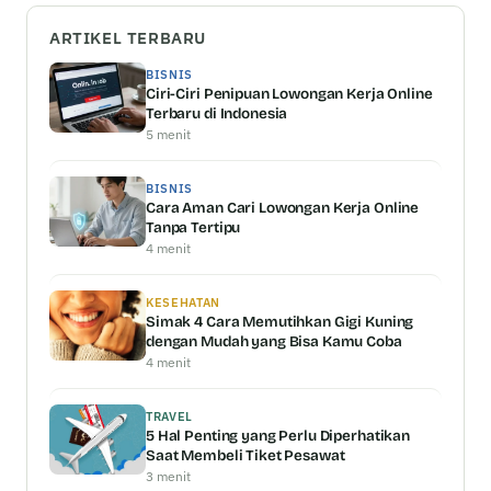
ARTIKEL TERBARU
BISNIS
Ciri-Ciri Penipuan Lowongan Kerja Online
Terbaru di Indonesia
5 menit
BISNIS
Cara Aman Cari Lowongan Kerja Online
Tanpa Tertipu
4 menit
KESEHATAN
Simak 4 Cara Memutihkan Gigi Kuning
dengan Mudah yang Bisa Kamu Coba
4 menit
TRAVEL
5 Hal Penting yang Perlu Diperhatikan
Saat Membeli Tiket Pesawat
3 menit