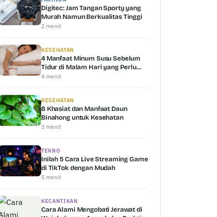
Digitec: Jam Tangan Sporty yang
Murah Namun Berkualitas Tinggi
2 menit
KESEHATAN
4 Manfaat Minum Susu Sebelum
Tidur di Malam Hari yang Perlu
Anda Ketahui
4 menit
KESEHATAN
8 Khasiat dan Manfaat Daun
Binahong untuk Kesehatan
3 menit
TEKNO
Inilah 5 Cara Live Streaming Game
di TikTok dengan Mudah
5 menit
KECANTIKAN
Cara Alami Mengobati Jerawat di