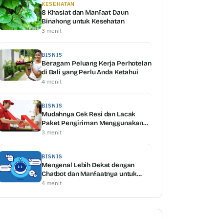
KESEHATAN
8 Khasiat dan Manfaat Daun
Binahong untuk Kesehatan
3 menit
BISNIS
Beragam Peluang Kerja Perhotelan
di Bali yang Perlu Anda Ketahui
4 menit
BISNIS
Mudahnya Cek Resi dan Lacak
Paket Pengiriman Menggunakan
Shipper Serta Keunggulannya
3 menit
BISNIS
Mengenal Lebih Dekat dengan
Chatbot dan Manfaatnya untuk
Bisnis
4 menit