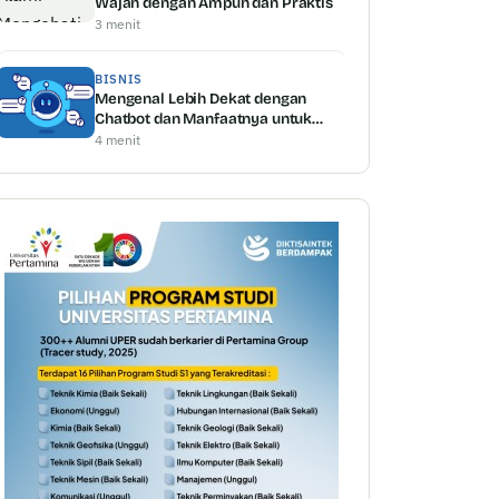
Wajah dengan Ampuh dan Praktis
3 menit
BISNIS
Mengenal Lebih Dekat dengan
Chatbot dan Manfaatnya untuk
Bisnis
4 menit