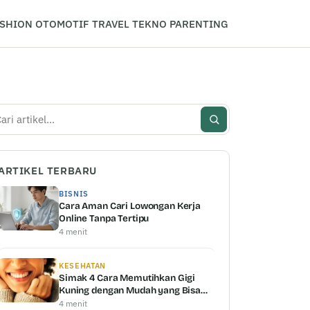
SHION
OTOMOTIF
TRAVEL
TEKNO
PARENTING
i
ARTIKEL TERBARU
BISNIS
Cara Aman Cari Lowongan Kerja
Online Tanpa Tertipu
4 menit
KESEHATAN
Simak 4 Cara Memutihkan Gigi
Kuning dengan Mudah yang Bisa
Kamu Coba
4 menit