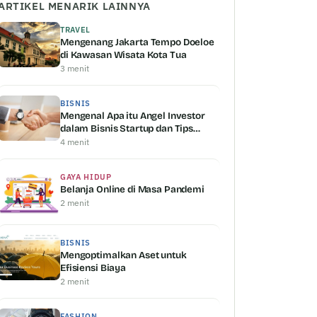
ARTIKEL MENARIK LAINNYA
TRAVEL
Mengenang Jakarta Tempo Doeloe
di Kawasan Wisata Kota Tua
3 menit
BISNIS
Mengenal Apa itu Angel Investor
dalam Bisnis Startup dan Tips
Mendapatkannya
4 menit
GAYA HIDUP
Belanja Online di Masa Pandemi
2 menit
BISNIS
Mengoptimalkan Aset untuk
Efisiensi Biaya
2 menit
FASHION