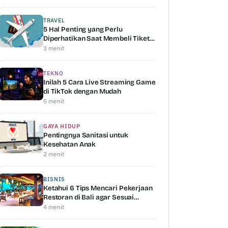
TRAVEL
5 Hal Penting yang Perlu
Diperhatikan Saat Membeli Tiket
Pesawat
3 menit
TEKNO
Inilah 5 Cara Live Streaming Game
di TikTok dengan Mudah
5 menit
GAYA HIDUP
Pentingnya Sanitasi untuk
Kesehatan Anak
2 menit
BISNIS
Ketahui 6 Tips Mencari Pekerjaan
Restoran di Bali agar Sesuai
dengan Kemampuan Anda
4 menit