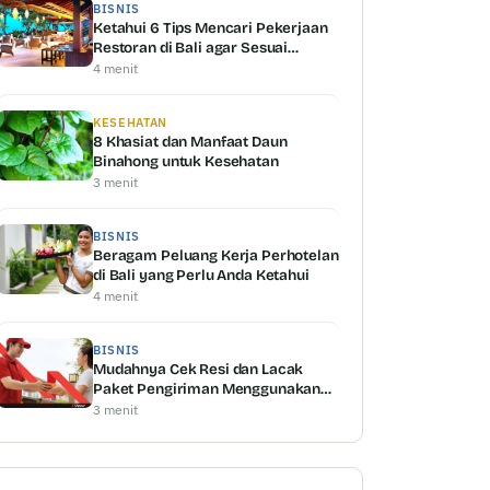
BISNIS
Ketahui 6 Tips Mencari Pekerjaan
Restoran di Bali agar Sesuai
dengan Kemampuan Anda
4 menit
KESEHATAN
8 Khasiat dan Manfaat Daun
Binahong untuk Kesehatan
3 menit
BISNIS
Beragam Peluang Kerja Perhotelan
di Bali yang Perlu Anda Ketahui
4 menit
BISNIS
Mudahnya Cek Resi dan Lacak
Paket Pengiriman Menggunakan
Shipper Serta Keunggulannya
3 menit