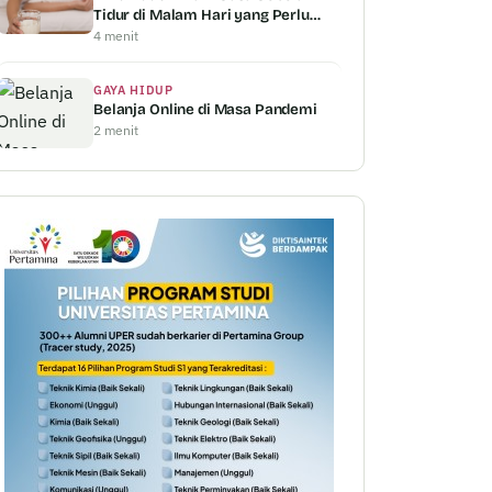
Tidur di Malam Hari yang Perlu
Anda Ketahui
4 menit
GAYA HIDUP
Belanja Online di Masa Pandemi
2 menit