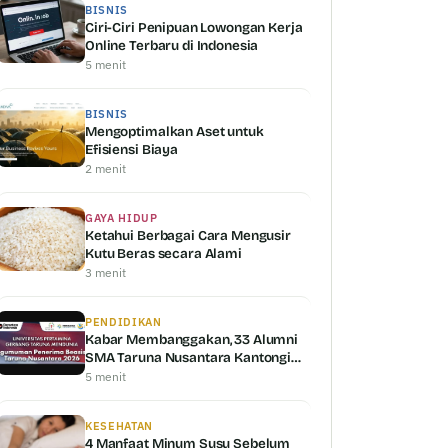
BISNIS
Ciri-Ciri Penipuan Lowongan Kerja
Online Terbaru di Indonesia
5 menit
BISNIS
Mengoptimalkan Aset untuk
Efisiensi Biaya
2 menit
GAYA HIDUP
Ketahui Berbagai Cara Mengusir
Kutu Beras secara Alami
3 menit
PENDIDIKAN
Kabar Membanggakan, 33 Alumni
SMA Taruna Nusantara Kantongi
Beasiswa Universitas Pertamina
5 menit
KESEHATAN
4 Manfaat Minum Susu Sebelum