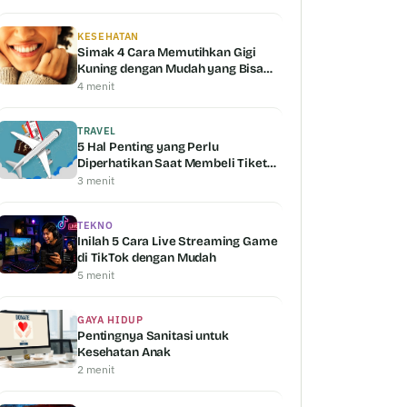
KESEHATAN
Simak 4 Cara Memutihkan Gigi
Kuning dengan Mudah yang Bisa
Kamu Coba
4 menit
TRAVEL
5 Hal Penting yang Perlu
Diperhatikan Saat Membeli Tiket
Pesawat
3 menit
TEKNO
Inilah 5 Cara Live Streaming Game
di TikTok dengan Mudah
5 menit
GAYA HIDUP
Pentingnya Sanitasi untuk
Kesehatan Anak
2 menit