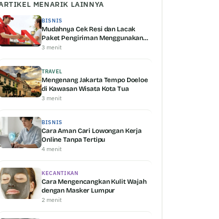
ARTIKEL MENARIK LAINNYA
BISNIS
Mudahnya Cek Resi dan Lacak
Paket Pengiriman Menggunakan
Shipper Serta Keunggulannya
3 menit
TRAVEL
Mengenang Jakarta Tempo Doeloe
di Kawasan Wisata Kota Tua
3 menit
BISNIS
Cara Aman Cari Lowongan Kerja
Online Tanpa Tertipu
4 menit
KECANTIKAN
Cara Mengencangkan Kulit Wajah
dengan Masker Lumpur
2 menit