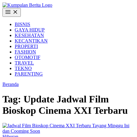
Langsung
ke
Buka
konten
Menu
BISNIS
GAYA HIDUP
KESEHATAN
KECANTIKAN
PROPERTI
FASHION
OTOMOTIF
TRAVEL
TEKNO
PARENTING
Beranda
Tag:
Update Jadwal Film
Bioskop Cinema XXI Terbaru
Hiburan