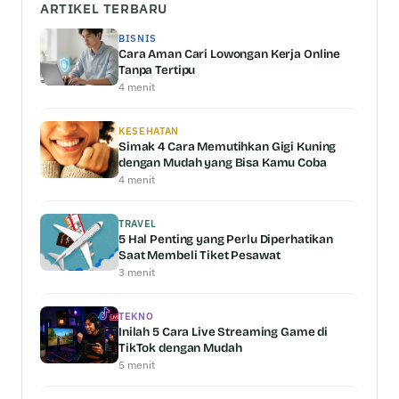
ARTIKEL TERBARU
BISNIS
Cara Aman Cari Lowongan Kerja Online
Tanpa Tertipu
4 menit
KESEHATAN
Simak 4 Cara Memutihkan Gigi Kuning
dengan Mudah yang Bisa Kamu Coba
4 menit
TRAVEL
5 Hal Penting yang Perlu Diperhatikan
Saat Membeli Tiket Pesawat
3 menit
TEKNO
Inilah 5 Cara Live Streaming Game di
TikTok dengan Mudah
5 menit