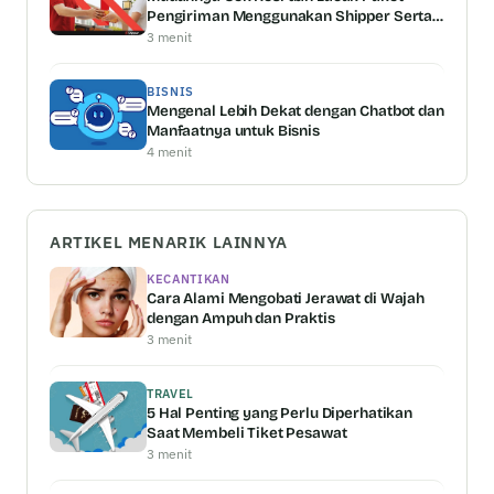
Pengiriman Menggunakan Shipper Serta
Keunggulannya
3 menit
BISNIS
Mengenal Lebih Dekat dengan Chatbot dan
Manfaatnya untuk Bisnis
4 menit
ARTIKEL MENARIK LAINNYA
KECANTIKAN
Cara Alami Mengobati Jerawat di Wajah
dengan Ampuh dan Praktis
3 menit
TRAVEL
5 Hal Penting yang Perlu Diperhatikan
Saat Membeli Tiket Pesawat
3 menit