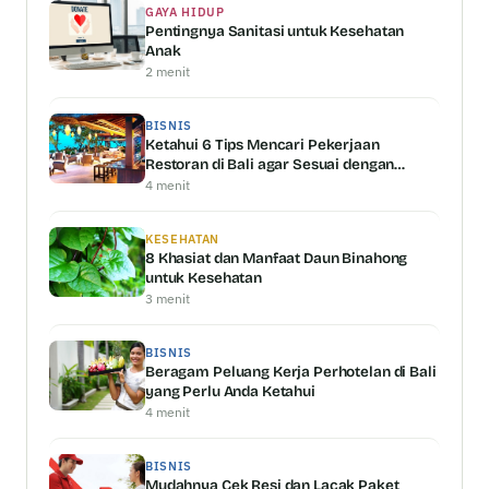
GAYA HIDUP
Pentingnya Sanitasi untuk Kesehatan
Anak
2 menit
BISNIS
Ketahui 6 Tips Mencari Pekerjaan
Restoran di Bali agar Sesuai dengan
Kemampuan Anda
4 menit
KESEHATAN
8 Khasiat dan Manfaat Daun Binahong
untuk Kesehatan
3 menit
BISNIS
Beragam Peluang Kerja Perhotelan di Bali
yang Perlu Anda Ketahui
4 menit
BISNIS
Mudahnya Cek Resi dan Lacak Paket