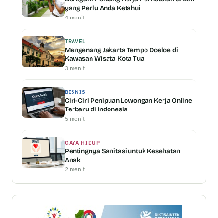
yang Perlu Anda Ketahui
4 menit
TRAVEL
Mengenang Jakarta Tempo Doeloe di
Kawasan Wisata Kota Tua
3 menit
BISNIS
Ciri-Ciri Penipuan Lowongan Kerja Online
Terbaru di Indonesia
5 menit
GAYA HIDUP
Pentingnya Sanitasi untuk Kesehatan
Anak
2 menit