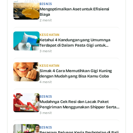
BISNIS
Mengoptimalkan Aset untuk Efisiensi
Biaya
2 menit
KESEHATAN
Ketahui 4 Kandungan yang Umumnya
Terdapat di Dalam Pasta Gigi untuk
Memutihkan Gigi
3 menit
KESEHATAN
Simak 4 Cara Memutihkan Gigi Kuning
dengan Mudah yang Bisa Kamu Coba
4 menit
BISNIS
Mudahnya Cek Resi dan Lacak Paket
Pengiriman Menggunakan Shipper Serta
Keunggulannya
3 menit
BISNIS
Beragam Peluang Kerja Perhotelan di Bali