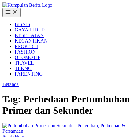
Langsung
ke
Buka
konten
Menu
BISNIS
GAYA HIDUP
KESEHATAN
KECANTIKAN
PROPERTI
FASHION
OTOMOTIF
TRAVEL
TEKNO
PARENTING
Beranda
Tag:
Perbedaan Pertumbuhan
Primer dan Sekunder
Pendidikan