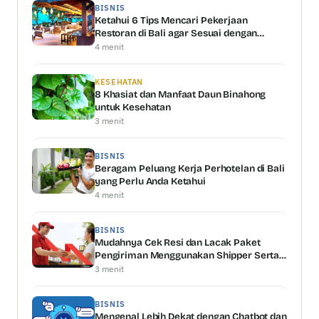
BISNIS
Ketahui 6 Tips Mencari Pekerjaan
Restoran di Bali agar Sesuai dengan
Kemampuan Anda
4 menit
KESEHATAN
8 Khasiat dan Manfaat Daun Binahong
untuk Kesehatan
3 menit
BISNIS
Beragam Peluang Kerja Perhotelan di Bali
yang Perlu Anda Ketahui
4 menit
BISNIS
Mudahnya Cek Resi dan Lacak Paket
Pengiriman Menggunakan Shipper Serta
Keunggulannya
3 menit
BISNIS
Mengenal Lebih Dekat dengan Chatbot dan