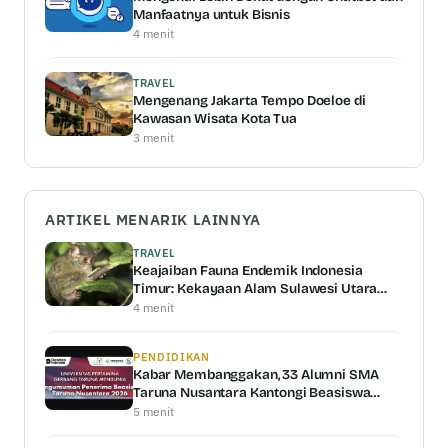
Manfaatnya untuk Bisnis
4 menit
TRAVEL
Mengenang Jakarta Tempo Doeloe di
Kawasan Wisata Kota Tua
3 menit
ARTIKEL MENARIK LAINNYA
TRAVEL
Keajaiban Fauna Endemik Indonesia
Timur: Kekayaan Alam Sulawesi Utara
dan Nusa Tenggara
4 menit
PENDIDIKAN
Kabar Membanggakan, 33 Alumni SMA
Taruna Nusantara Kantongi Beasiswa
Universitas Pertamina
5 menit