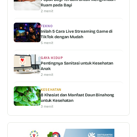
Ruam pada Bayi
2 menit
TEKNO
Inilah 5 Cara Live Streaming Game di
TikTok dengan Mudah
5 menit
GAYA HIDUP
Pentingnya Sanitasi untuk Kesehatan
Anak
2 menit
KESEHATAN
8 Khasiat dan Manfaat Daun Binahong
untuk Kesehatan
3 menit