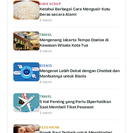
GAYA HIDUP
Ketahui Berbagai Cara Mengusir Kutu
Beras secara Alami
3 menit
TRAVEL
Mengenang Jakarta Tempo Doeloe di
Kawasan Wisata Kota Tua
3 menit
BISNIS
Mengenal Lebih Dekat dengan Chatbot dan
Manfaatnya untuk Bisnis
4 menit
TRAVEL
5 Hal Penting yang Perlu Diperhatikan
Saat Membeli Tiket Pesawat
3 menit
KESEHATAN
Popok Bayi Terbaik untuk Menghindari