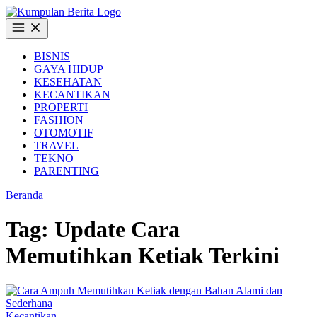
Langsung
ke
Buka
konten
Menu
BISNIS
GAYA HIDUP
KESEHATAN
KECANTIKAN
PROPERTI
FASHION
OTOMOTIF
TRAVEL
TEKNO
PARENTING
Beranda
Tag:
Update Cara
Memutihkan Ketiak Terkini
Kecantikan