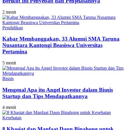
Berikut Ini Penyebab dan Penjelasannya
2 menit
Pendidikan
Kabar Membanggakan, 33 Alumni SMA Taruna
Nusantara Kantongi Beasiswa Universitas
Pertamina
5 menit
Bisnis
Mengenal Apa itu Angel Investor dalam Bisnis
Startup dan Tips Mendapatkannya
4 menit
Kesehatan
8 Khasiat dan Manfaat Daun Binahong untuk