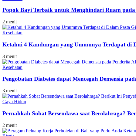
Popok Bayi Terbaik untuk Menghindari Ruam pada
2 menit
Kesehatan
Ketahui 4 Kandungan yang Umumnya Terdapat di D
3 menit
Kesehatan
Pengobatan Diabetes dapat Mencegah Demensia pada 
3 menit
Gaya Hidup
Pernahkah Sobat Bersendawa saat Berolahraga? Ber
2 menit