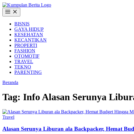
Langsung
ke
Buka
konten
Menu
BISNIS
GAYA HIDUP
KESEHATAN
KECANTIKAN
PROPERTI
FASHION
OTOMOTIF
TRAVEL
TEKNO
PARENTING
Beranda
Tag:
Info Alasan Serunya Libur
Travel
Alasan Serunya Liburan ala Backpacker, Hemat Bu