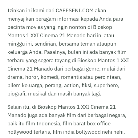
Izinkan ini kami dari CAFESENI.COM akan
menyajikan beragam informasi kepada Anda para
pecinta movies yang ingin nonton di Bioskop
Mantos 1 XXI Cinema 21 Manado hari ini atau
minggu ini, sendirian, bersama teman ataupun
keluarga Anda. Pasalnya, bulan ini ada banyak film
terbaru yang segera tayang di Bioskop Mantos 1 XXI
Cinema 21 Manado dari berbagai genre, mulai dari
drama, horor, komedi, romantis atau percintaan,
pilem keluarga, perang, action, fiksi, superhero,
biografi, musikal dan masih banyak lagi.
Selain itu, di Bioskop Mantos 1 XXI Cinema 21
Manado juga ada banyak film dari berbagai negara,
baik itu film Indonesia, film barat box office
hollywood terlaris, film india bollywood nehi nehi,