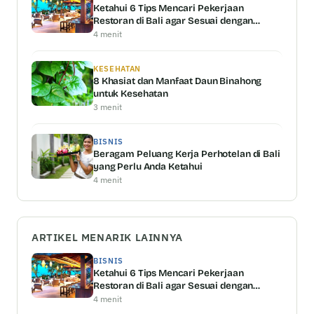
Ketahui 6 Tips Mencari Pekerjaan
Restoran di Bali agar Sesuai dengan
Kemampuan Anda
4 menit
KESEHATAN
8 Khasiat dan Manfaat Daun Binahong
untuk Kesehatan
3 menit
BISNIS
Beragam Peluang Kerja Perhotelan di Bali
yang Perlu Anda Ketahui
4 menit
ARTIKEL MENARIK LAINNYA
BISNIS
Ketahui 6 Tips Mencari Pekerjaan
Restoran di Bali agar Sesuai dengan
Kemampuan Anda
4 menit