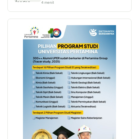
4 menit