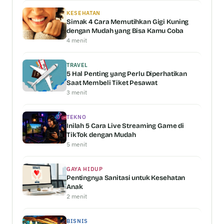
KESEHATAN
Simak 4 Cara Memutihkan Gigi Kuning
dengan Mudah yang Bisa Kamu Coba
4 menit
TRAVEL
5 Hal Penting yang Perlu Diperhatikan
Saat Membeli Tiket Pesawat
3 menit
TEKNO
Inilah 5 Cara Live Streaming Game di
TikTok dengan Mudah
5 menit
GAYA HIDUP
Pentingnya Sanitasi untuk Kesehatan
Anak
2 menit
BISNIS