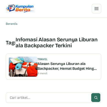
Buka M
Beranda
Infomasi Alasan Serunya Liburan
Tag:
ala Backpacker Terkini
TRAVEL
Alasan Serunya Liburan ala
Backpacker, Hemat Budget Hingga
Momen Tak Terlupakan
3 menit
Cari