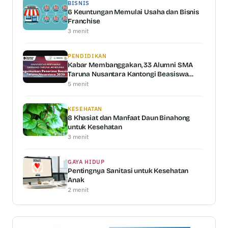
BISNIS
6 Keuntungan Memulai Usaha dan Bisnis
Franchise
3 menit
PENDIDIKAN
Kabar Membanggakan, 33 Alumni SMA
Taruna Nusantara Kantongi Beasiswa
Universitas Pertamina
5 menit
KESEHATAN
8 Khasiat dan Manfaat Daun Binahong
untuk Kesehatan
3 menit
GAYA HIDUP
Pentingnya Sanitasi untuk Kesehatan
Anak
2 menit