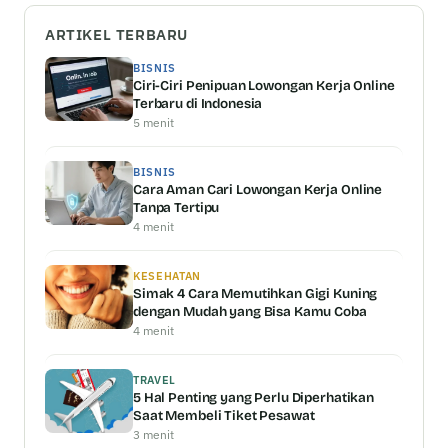
ARTIKEL TERBARU
BISNIS
Ciri-Ciri Penipuan Lowongan Kerja Online
Terbaru di Indonesia
5 menit
BISNIS
Cara Aman Cari Lowongan Kerja Online
Tanpa Tertipu
4 menit
KESEHATAN
Simak 4 Cara Memutihkan Gigi Kuning
dengan Mudah yang Bisa Kamu Coba
4 menit
TRAVEL
5 Hal Penting yang Perlu Diperhatikan
Saat Membeli Tiket Pesawat
3 menit