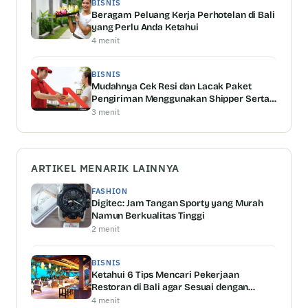
BISNIS
Beragam Peluang Kerja Perhotelan di Bali
yang Perlu Anda Ketahui
4 menit
BISNIS
Mudahnya Cek Resi dan Lacak Paket
Pengiriman Menggunakan Shipper Serta
Keunggulannya
3 menit
ARTIKEL MENARIK LAINNYA
FASHION
Digitec: Jam Tangan Sporty yang Murah
Namun Berkualitas Tinggi
2 menit
BISNIS
Ketahui 6 Tips Mencari Pekerjaan
Restoran di Bali agar Sesuai dengan
Kemampuan Anda
4 menit