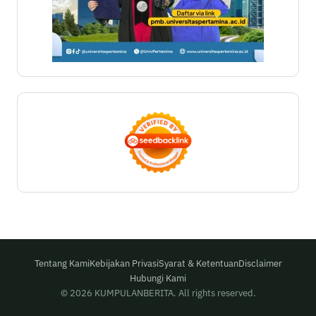
Tentang Kami
Kebijakan Privasi
Syarat & Ketentuan
Disclaimer
Hubungi Kami
© 2026 KUMPULANBERITA. All rights reserved.