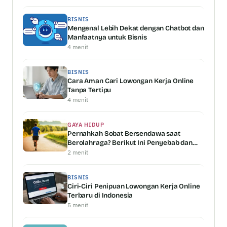
BISNIS
Mengenal Lebih Dekat dengan Chatbot dan
Manfaatnya untuk Bisnis
4 menit
BISNIS
Cara Aman Cari Lowongan Kerja Online
Tanpa Tertipu
4 menit
GAYA HIDUP
Pernahkah Sobat Bersendawa saat
Berolahraga? Berikut Ini Penyebab dan
Penjelasannya
2 menit
BISNIS
Ciri-Ciri Penipuan Lowongan Kerja Online
Terbaru di Indonesia
5 menit