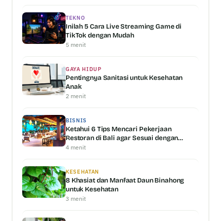
TEKNO
Inilah 5 Cara Live Streaming Game di
TikTok dengan Mudah
5 menit
GAYA HIDUP
Pentingnya Sanitasi untuk Kesehatan
Anak
2 menit
BISNIS
Ketahui 6 Tips Mencari Pekerjaan
Restoran di Bali agar Sesuai dengan
Kemampuan Anda
4 menit
KESEHATAN
8 Khasiat dan Manfaat Daun Binahong
untuk Kesehatan
3 menit