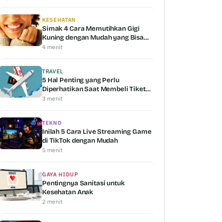
KESEHATAN
Simak 4 Cara Memutihkan Gigi
Kuning dengan Mudah yang Bisa
Kamu Coba
4 menit
TRAVEL
5 Hal Penting yang Perlu
Diperhatikan Saat Membeli Tiket
Pesawat
3 menit
TEKNO
Inilah 5 Cara Live Streaming Game
di TikTok dengan Mudah
5 menit
GAYA HIDUP
Pentingnya Sanitasi untuk
Kesehatan Anak
2 menit