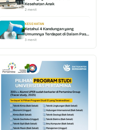
Kesehatan Anak
2 menit
KESEHATAN
Ketahui 4 Kandungan yang
Umumnya Terdapat di Dalam Pasta
Gigi untuk Memutihkan Gigi
3 menit