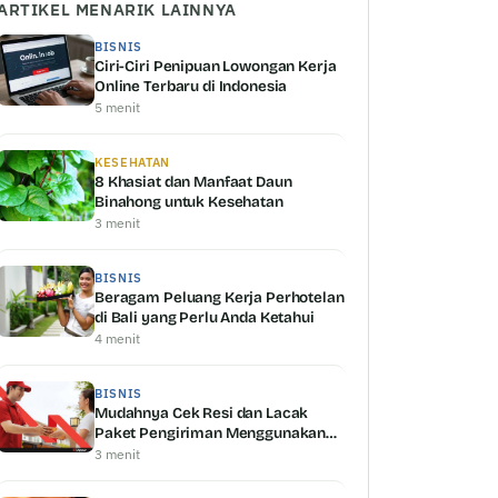
ARTIKEL MENARIK LAINNYA
BISNIS
Ciri-Ciri Penipuan Lowongan Kerja
Online Terbaru di Indonesia
5 menit
KESEHATAN
8 Khasiat dan Manfaat Daun
Binahong untuk Kesehatan
3 menit
BISNIS
Beragam Peluang Kerja Perhotelan
di Bali yang Perlu Anda Ketahui
4 menit
BISNIS
Mudahnya Cek Resi dan Lacak
Paket Pengiriman Menggunakan
Shipper Serta Keunggulannya
3 menit