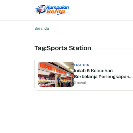
Beranda
Tag:
Sports Station
FASHION
Inilah 5 Kelebihan
Berbelanja Perlengkapan
Olahraga di Sports Station
3 menit