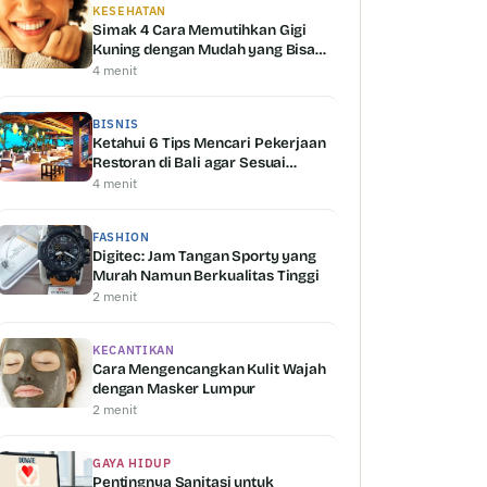
KESEHATAN
Simak 4 Cara Memutihkan Gigi
Kuning dengan Mudah yang Bisa
Kamu Coba
4 menit
BISNIS
Ketahui 6 Tips Mencari Pekerjaan
Restoran di Bali agar Sesuai
dengan Kemampuan Anda
4 menit
FASHION
Digitec: Jam Tangan Sporty yang
Murah Namun Berkualitas Tinggi
2 menit
KECANTIKAN
Cara Mengencangkan Kulit Wajah
dengan Masker Lumpur
2 menit
GAYA HIDUP
Pentingnya Sanitasi untuk