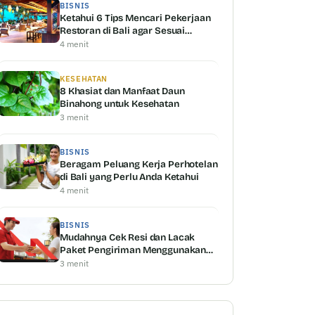
BISNIS
Ketahui 6 Tips Mencari Pekerjaan
Restoran di Bali agar Sesuai
dengan Kemampuan Anda
4 menit
KESEHATAN
8 Khasiat dan Manfaat Daun
Binahong untuk Kesehatan
3 menit
BISNIS
Beragam Peluang Kerja Perhotelan
di Bali yang Perlu Anda Ketahui
4 menit
BISNIS
Mudahnya Cek Resi dan Lacak
Paket Pengiriman Menggunakan
Shipper Serta Keunggulannya
3 menit