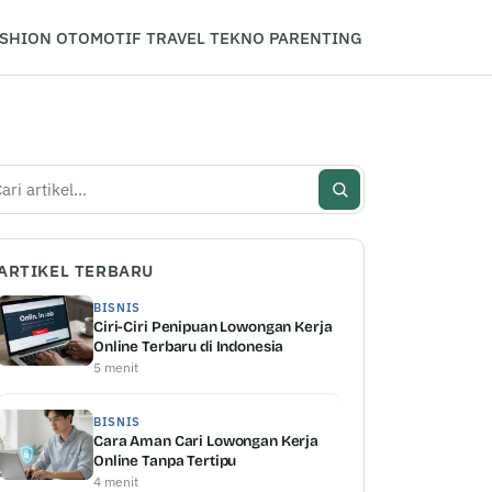
SHION
OTOMOTIF
TRAVEL
TEKNO
PARENTING
i
ARTIKEL TERBARU
BISNIS
Ciri-Ciri Penipuan Lowongan Kerja
Online Terbaru di Indonesia
5 menit
BISNIS
Cara Aman Cari Lowongan Kerja
Online Tanpa Tertipu
4 menit