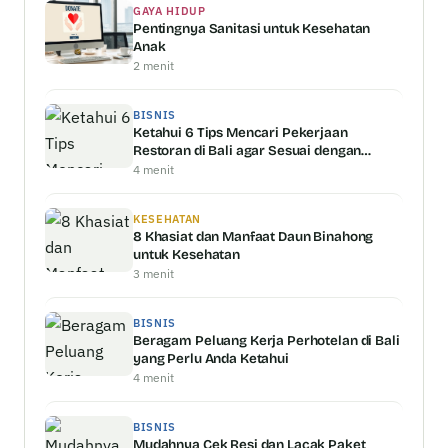
GAYA HIDUP
Pentingnya Sanitasi untuk Kesehatan
Anak
2 menit
BISNIS
Ketahui 6 Tips Mencari Pekerjaan
Restoran di Bali agar Sesuai dengan
Kemampuan Anda
4 menit
KESEHATAN
8 Khasiat dan Manfaat Daun Binahong
untuk Kesehatan
3 menit
BISNIS
Beragam Peluang Kerja Perhotelan di Bali
yang Perlu Anda Ketahui
4 menit
BISNIS
Mudahnya Cek Resi dan Lacak Paket