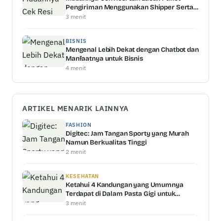
Pengiriman Menggunakan Shipper Serta
Keunggulannya
3 menit
BISNIS
Mengenal Lebih Dekat dengan Chatbot dan
Manfaatnya untuk Bisnis
4 menit
ARTIKEL MENARIK LAINNYA
FASHION
Digitec: Jam Tangan Sporty yang Murah
Namun Berkualitas Tinggi
2 menit
KESEHATAN
Ketahui 4 Kandungan yang Umumnya
Terdapat di Dalam Pasta Gigi untuk
Memutihkan Gigi
3 menit