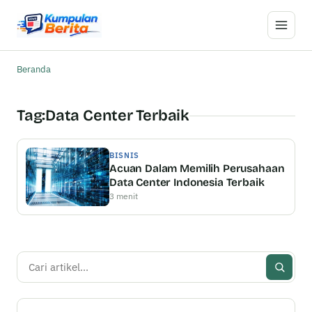
Buka M
Beranda
Tag:
Data Center Terbaik
BISNIS
Acuan Dalam Memilih Perusahaan
Data Center Indonesia Terbaik
3 menit
Cari