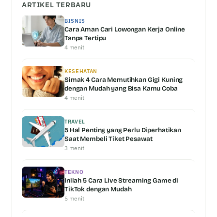
ARTIKEL TERBARU
BISNIS
Cara Aman Cari Lowongan Kerja Online
Tanpa Tertipu
4 menit
KESEHATAN
Simak 4 Cara Memutihkan Gigi Kuning
dengan Mudah yang Bisa Kamu Coba
4 menit
TRAVEL
5 Hal Penting yang Perlu Diperhatikan
Saat Membeli Tiket Pesawat
3 menit
TEKNO
Inilah 5 Cara Live Streaming Game di
TikTok dengan Mudah
5 menit