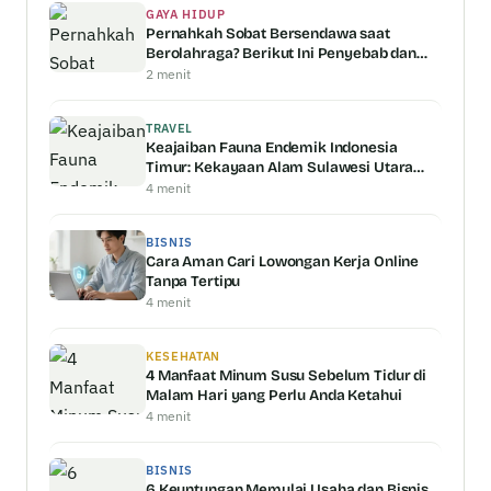
GAYA HIDUP
Pernahkah Sobat Bersendawa saat
Berolahraga? Berikut Ini Penyebab dan
Penjelasannya
2 menit
TRAVEL
Keajaiban Fauna Endemik Indonesia
Timur: Kekayaan Alam Sulawesi Utara
dan Nusa Tenggara
4 menit
BISNIS
Cara Aman Cari Lowongan Kerja Online
Tanpa Tertipu
4 menit
KESEHATAN
4 Manfaat Minum Susu Sebelum Tidur di
Malam Hari yang Perlu Anda Ketahui
4 menit
BISNIS
6 Keuntungan Memulai Usaha dan Bisnis