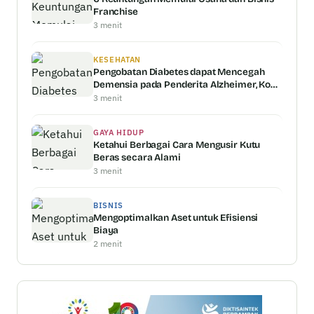
Franchise
3 menit
KESEHATAN
Pengobatan Diabetes dapat Mencegah
Demensia pada Penderita Alzheimer, Kok
Bisa?!
3 menit
GAYA HIDUP
Ketahui Berbagai Cara Mengusir Kutu
Beras secara Alami
3 menit
BISNIS
Mengoptimalkan Aset untuk Efisiensi
Biaya
2 menit