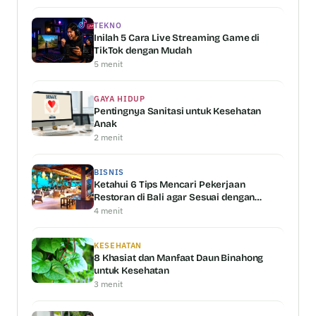
TEKNO
Inilah 5 Cara Live Streaming Game di
TikTok dengan Mudah
5 menit
GAYA HIDUP
Pentingnya Sanitasi untuk Kesehatan
Anak
2 menit
BISNIS
Ketahui 6 Tips Mencari Pekerjaan
Restoran di Bali agar Sesuai dengan
Kemampuan Anda
4 menit
KESEHATAN
8 Khasiat dan Manfaat Daun Binahong
untuk Kesehatan
3 menit