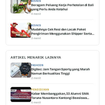
BISNIS
Beragam Peluang Kerja Perhotelan di Bali
yang Perlu Anda Ketahui
4 menit
BISNIS
Mudahnya Cek Resi dan Lacak Paket
Pengiriman Menggunakan Shipper Serta
Keunggulannya
3 menit
ARTIKEL MENARIK LAINNYA
FASHION
Digitec: Jam Tangan Sporty yang Murah
Namun Berkualitas Tinggi
2 menit
PENDIDIKAN
Kabar Membanggakan, 33 Alumni SMA
Taruna Nusantara Kantongi Beasiswa
Universitas Pertamina
5 menit