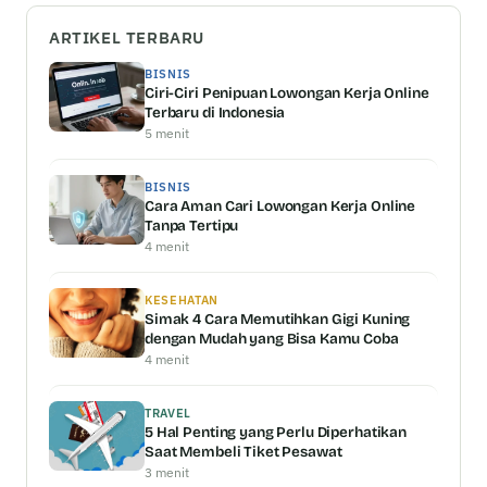
ARTIKEL TERBARU
BISNIS
Ciri-Ciri Penipuan Lowongan Kerja Online
Terbaru di Indonesia
5 menit
BISNIS
Cara Aman Cari Lowongan Kerja Online
Tanpa Tertipu
4 menit
KESEHATAN
Simak 4 Cara Memutihkan Gigi Kuning
dengan Mudah yang Bisa Kamu Coba
4 menit
TRAVEL
5 Hal Penting yang Perlu Diperhatikan
Saat Membeli Tiket Pesawat
3 menit