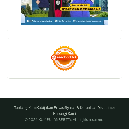
Tentang Kami
Kebijakan Privasi
Syarat & Ketentuan
Disclaimer
Hubungi Kami
© 2026 KUMPULANBERITA. All rights reserved.