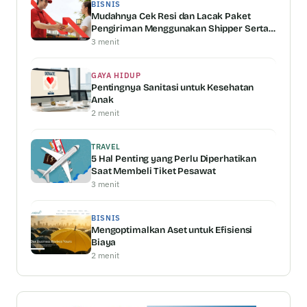
BISNIS
Mudahnya Cek Resi dan Lacak Paket
Pengiriman Menggunakan Shipper Serta
Keunggulannya
3 menit
GAYA HIDUP
Pentingnya Sanitasi untuk Kesehatan
Anak
2 menit
TRAVEL
5 Hal Penting yang Perlu Diperhatikan
Saat Membeli Tiket Pesawat
3 menit
BISNIS
Mengoptimalkan Aset untuk Efisiensi
Biaya
2 menit