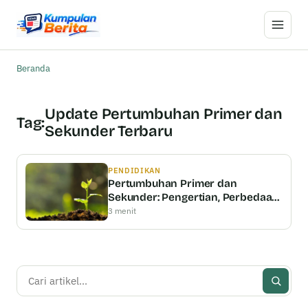
Buka M
Beranda
Update Pertumbuhan Primer dan
Tag:
Sekunder Terbaru
PENDIDIKAN
Pertumbuhan Primer dan
Sekunder: Pengertian, Perbedaan
& Persamaan
3 menit
Cari