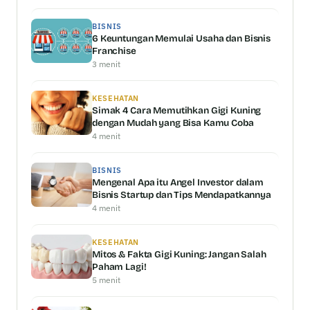
BISNIS
6 Keuntungan Memulai Usaha dan Bisnis
Franchise
3 menit
KESEHATAN
Simak 4 Cara Memutihkan Gigi Kuning
dengan Mudah yang Bisa Kamu Coba
4 menit
BISNIS
Mengenal Apa itu Angel Investor dalam
Bisnis Startup dan Tips Mendapatkannya
4 menit
KESEHATAN
Mitos & Fakta Gigi Kuning: Jangan Salah
Paham Lagi!
5 menit