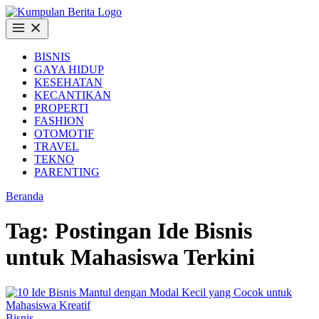
Langsung
ke
Buka
konten
Menu
BISNIS
GAYA HIDUP
KESEHATAN
KECANTIKAN
PROPERTI
FASHION
OTOMOTIF
TRAVEL
TEKNO
PARENTING
Beranda
Tag:
Postingan Ide Bisnis
untuk Mahasiswa Terkini
Bisnis