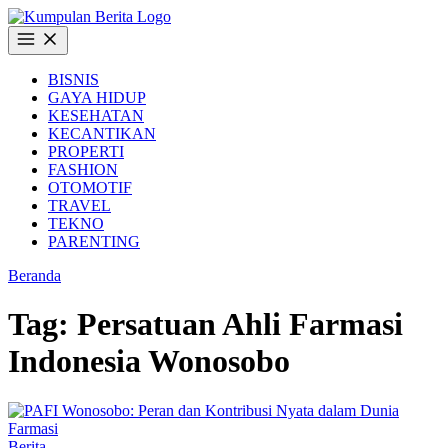
Langsung
ke
Buka
konten
Menu
BISNIS
GAYA HIDUP
KESEHATAN
KECANTIKAN
PROPERTI
FASHION
OTOMOTIF
TRAVEL
TEKNO
PARENTING
Beranda
Tag:
Persatuan Ahli Farmasi
Indonesia Wonosobo
Berita