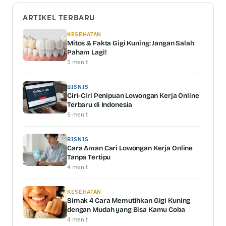
ARTIKEL TERBARU
KESEHATAN
Mitos & Fakta Gigi Kuning: Jangan Salah
Paham Lagi!
5 menit
BISNIS
Ciri-Ciri Penipuan Lowongan Kerja Online
Terbaru di Indonesia
5 menit
BISNIS
Cara Aman Cari Lowongan Kerja Online
Tanpa Tertipu
4 menit
KESEHATAN
Simak 4 Cara Memutihkan Gigi Kuning
dengan Mudah yang Bisa Kamu Coba
4 menit