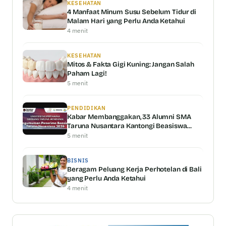
KESEHATAN
4 Manfaat Minum Susu Sebelum Tidur di
Malam Hari yang Perlu Anda Ketahui
4 menit
KESEHATAN
Mitos & Fakta Gigi Kuning: Jangan Salah
Paham Lagi!
5 menit
PENDIDIKAN
Kabar Membanggakan, 33 Alumni SMA
Taruna Nusantara Kantongi Beasiswa
Universitas Pertamina
5 menit
BISNIS
Beragam Peluang Kerja Perhotelan di Bali
yang Perlu Anda Ketahui
4 menit