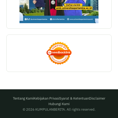
Tentang Kami
Kebijakan Privasi
Syarat & Ketentuan
Disclaimer
Hubungi Kami
© 2026 KUMPULANBERITA. All rights reserved.