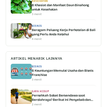
KESEHATAN
8 Khasiat dan Manfaat Daun Binahong
untuk Kesehatan
3 menit
BISNIS
Beragam Peluang Kerja Perhotelan di Bali
yang Perlu Anda Ketahui
4 menit
ARTIKEL MENARIK LAINNYA
BISNIS
6 Keuntungan Memulai Usaha dan Bisnis
Franchise
3 menit
GAYA HIDUP
Pernahkah Sobat Bersendawa saat
Berolahraga? Berikut Ini Penyebab dan
Penjelasannya
2 menit