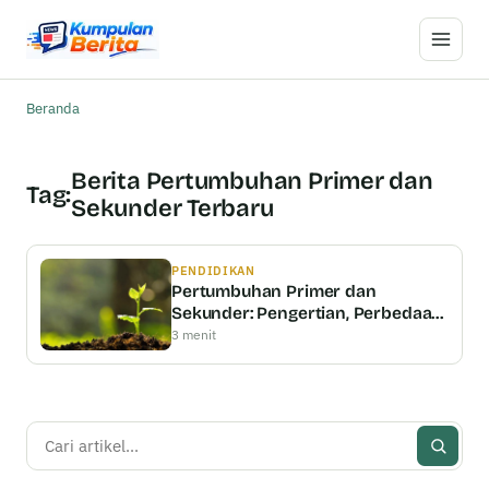
Buka M
Beranda
Berita Pertumbuhan Primer dan
Tag:
Sekunder Terbaru
PENDIDIKAN
Pertumbuhan Primer dan
Sekunder: Pengertian, Perbedaan
& Persamaan
3 menit
Cari