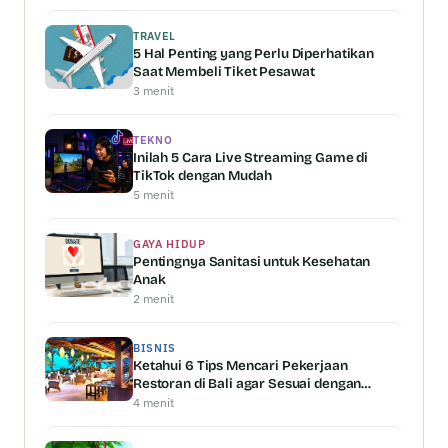
TRAVEL
5 Hal Penting yang Perlu Diperhatikan
Saat Membeli Tiket Pesawat
3 menit
TEKNO
Inilah 5 Cara Live Streaming Game di
TikTok dengan Mudah
5 menit
GAYA HIDUP
Pentingnya Sanitasi untuk Kesehatan
Anak
2 menit
BISNIS
Ketahui 6 Tips Mencari Pekerjaan
Restoran di Bali agar Sesuai dengan
Kemampuan Anda
4 menit