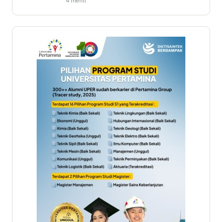
4 menit