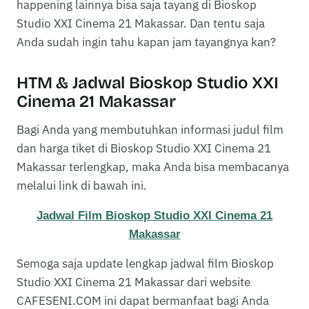
happening lainnya bisa saja tayang di Bioskop
Studio XXI Cinema 21 Makassar. Dan tentu saja
Anda sudah ingin tahu kapan jam tayangnya kan?
HTM & Jadwal Bioskop Studio XXI
Cinema 21 Makassar
Bagi Anda yang membutuhkan informasi judul film
dan harga tiket di Bioskop Studio XXI Cinema 21
Makassar terlengkap, maka Anda bisa membacanya
melalui link di bawah ini.
Jadwal Film Bioskop Studio XXI Cinema 21
Makassar
Semoga saja update lengkap jadwal film Bioskop
Studio XXI Cinema 21 Makassar dari website
CAFESENI.COM ini dapat bermanfaat bagi Anda