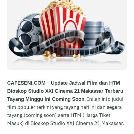
–
CAFESENI.COM
Update Jadwal Film dan HTM
Bioskop Studio XXI Cinema 21 Makassar Terbaru
. Inilah info judul
Tayang Minggu Ini Coming Soon
film populer terkini yang tayang hari ini dan segera
tayang (coming soon) serta HTM (Harga Tiket
Masuk) di Bioskop Studio XXI Cinema 21 Makassar.