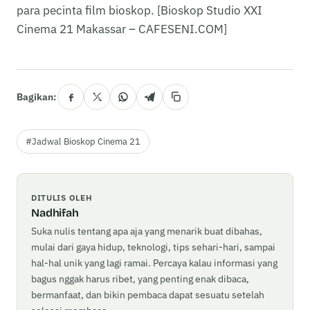
para pecinta film bioskop. [Bioskop Studio XXI
Cinema 21 Makassar – CAFESENI.COM]
Bagikan:
#Jadwal Bioskop Cinema 21
DITULIS OLEH
Nadhifah
Suka nulis tentang apa aja yang menarik buat dibahas,
mulai dari gaya hidup, teknologi, tips sehari-hari, sampai
hal-hal unik yang lagi ramai. Percaya kalau informasi yang
bagus nggak harus ribet, yang penting enak dibaca,
bermanfaat, dan bikin pembaca dapat sesuatu setelah