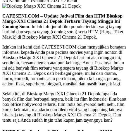
Na
Nadhifah
·
16 Januari 2021
·
2 menit
CAFESENI.COM
–
Update Jadwal Film dan HTM Bioskop
Margo XXI Cinema 21 Depok Terbaru Tayang Minggu Ini
Coming Soon
. Inilah info judul film populer terkini yang tayang
hari ini dan segera tayang (coming soon) serta HTM (Harga Tiket
Masuk) di Bioskop Margo XXI Cinema 21 Depok.
Izinkan ini kami dari CAFESENI.COM akan menyajikan beragam
informasi kepada Anda para pecinta movies yang ingin nonton di
Bioskop Margo XXI Cinema 21 Depok hari ini atau minggu ini,
sendirian, bersama teman ataupun keluarga Anda. Pasalnya, bulan
ini ada banyak film terbaru yang segera tayang di Bioskop Margo
XXI Cinema 21 Depok dari berbagai genre, mulai dari drama,
horor, komedi, romantis atau percintaan, pilem keluarga, perang,
action, fiksi, superhero, biografi, musikal dan masih banyak lagi.
Selain itu, di Bioskop Margo XXI Cinema 21 Depok juga ada
banyak film dari berbagai negara, baik itu film Indonesia, film barat
box office hollywood terlaris, film india bollywood nehi nehi, film
korea kekinian, mandarin dan filem viral yang happening lainnya
bisa saja tayang di Bioskop Margo XXI Cinema 21 Depok. Dan
tentu saja Anda sudah ingin tahu kapan jam tayangnya kan?