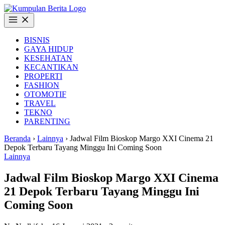
Langsung
ke
Buka
konten
Menu
BISNIS
GAYA HIDUP
KESEHATAN
KECANTIKAN
PROPERTI
FASHION
OTOMOTIF
TRAVEL
TEKNO
PARENTING
Beranda
›
Lainnya
›
Jadwal Film Bioskop Margo XXI Cinema 21
Depok Terbaru Tayang Minggu Ini Coming Soon
Lainnya
Jadwal Film Bioskop Margo XXI Cinema
21 Depok Terbaru Tayang Minggu Ini
Coming Soon