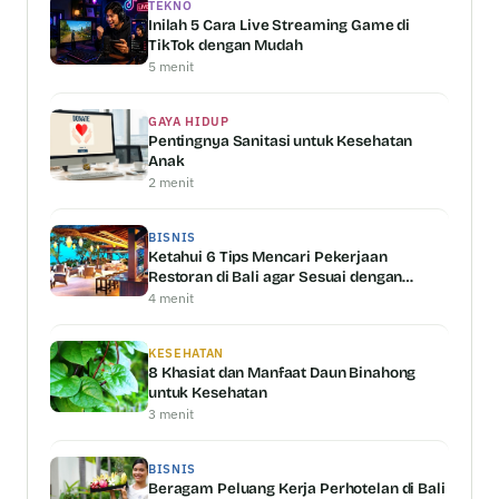
TEKNO
Inilah 5 Cara Live Streaming Game di
TikTok dengan Mudah
5 menit
GAYA HIDUP
Pentingnya Sanitasi untuk Kesehatan
Anak
2 menit
BISNIS
Ketahui 6 Tips Mencari Pekerjaan
Restoran di Bali agar Sesuai dengan
Kemampuan Anda
4 menit
KESEHATAN
8 Khasiat dan Manfaat Daun Binahong
untuk Kesehatan
3 menit
BISNIS
Beragam Peluang Kerja Perhotelan di Bali