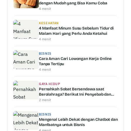
dengan Mudah yang Bisa Kamu Coba
4 menit
KESEHATAN
4 Manfaat Minum Susu Sebelum Tidur di
Malam Hari yang Perlu Anda Ketahui
4 menit
BISNIS
Cara Aman Cari Lowongan Kerja Online
Tanpa Tertipu
4 menit
GAYA HIDUP
Pernahkah Sobat Bersendawa saat
Berolahraga? Berikut Ini Penyebab dan
Penjelasannya
2 menit
BISNIS
Mengenal Lebih Dekat dengan Chatbot dan
Manfaatnya untuk Bisnis
4 menit