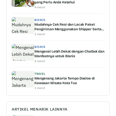
yang Perlu Anda Ketahui
4 menit
BISNIS
Mudahnya Cek Resi dan Lacak Paket
Pengiriman Menggunakan Shipper Serta
Keunggulannya
3 menit
BISNIS
Mengenal Lebih Dekat dengan Chatbot dan
Manfaatnya untuk Bisnis
4 menit
TRAVEL
Mengenang Jakarta Tempo Doeloe di
Kawasan Wisata Kota Tua
3 menit
ARTIKEL MENARIK LAINNYA