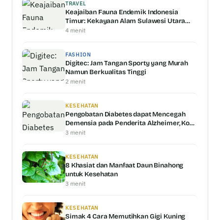
TRAVEL
Keajaiban Fauna Endemik Indonesia
Timur: Kekayaan Alam Sulawesi Utara
dan Nusa Tenggara
4 menit
FASHION
Digitec: Jam Tangan Sporty yang Murah
Namun Berkualitas Tinggi
2 menit
KESEHATAN
Pengobatan Diabetes dapat Mencegah
Demensia pada Penderita Alzheimer, Kok
Bisa?!
3 menit
KESEHATAN
8 Khasiat dan Manfaat Daun Binahong
untuk Kesehatan
3 menit
KESEHATAN
Simak 4 Cara Memutihkan Gigi Kuning