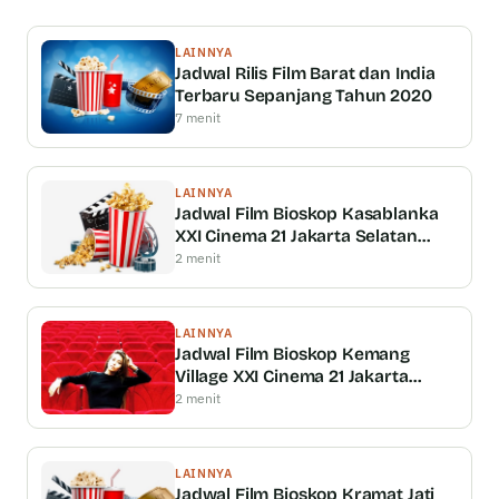
LAINNYA
Jadwal Rilis Film Barat dan India
Terbaru Sepanjang Tahun 2020
7 menit
LAINNYA
Jadwal Film Bioskop Kasablanka
XXI Cinema 21 Jakarta Selatan
Terbaru Tayang Minggu Ini Coming
2 menit
Soon
LAINNYA
Jadwal Film Bioskop Kemang
Village XXI Cinema 21 Jakarta
Selatan Terbaru Tayang Minggu Ini
2 menit
Coming Soon
LAINNYA
Jadwal Film Bioskop Kramat Jati