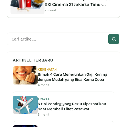
XXI Cinema 21 Jakarta Timur
Terbaru Tayang Minggu Ini Coming
2 menit
Soon
Cari
ARTIKEL TERBARU
KESEHATAN
Simak 4 Cara Memutihkan Gigi Kuning
dengan Mudah yang Bisa Kamu Coba
4 menit
TRAVEL
5 Hal Penting yang Perlu Diperhatikan
Saat Membeli Tiket Pesawat
3 menit