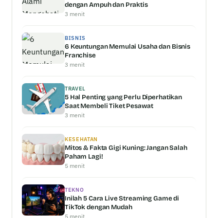
dengan Ampuh dan Praktis
3 menit
BISNIS
6 Keuntungan Memulai Usaha dan Bisnis
Franchise
3 menit
TRAVEL
5 Hal Penting yang Perlu Diperhatikan
Saat Membeli Tiket Pesawat
3 menit
KESEHATAN
Mitos & Fakta Gigi Kuning: Jangan Salah
Paham Lagi!
5 menit
TEKNO
Inilah 5 Cara Live Streaming Game di
TikTok dengan Mudah
5 menit