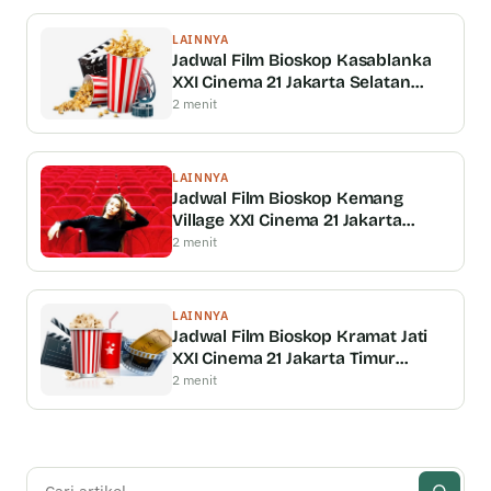
LAINNYA
Jadwal Film Bioskop Kasablanka
XXI Cinema 21 Jakarta Selatan
Terbaru Tayang Minggu Ini Coming
2 menit
Soon
LAINNYA
Jadwal Film Bioskop Kemang
Village XXI Cinema 21 Jakarta
Selatan Terbaru Tayang Minggu Ini
2 menit
Coming Soon
LAINNYA
Jadwal Film Bioskop Kramat Jati
XXI Cinema 21 Jakarta Timur
Terbaru Tayang Minggu Ini Coming
2 menit
Soon
Cari