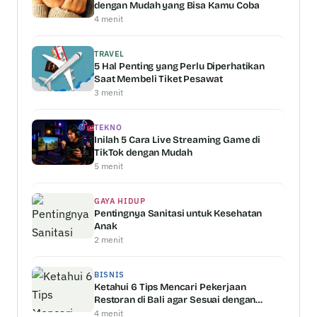
dengan Mudah yang Bisa Kamu Coba
4 menit
TRAVEL
5 Hal Penting yang Perlu Diperhatikan
Saat Membeli Tiket Pesawat
3 menit
TEKNO
Inilah 5 Cara Live Streaming Game di
TikTok dengan Mudah
5 menit
GAYA HIDUP
Pentingnya Sanitasi untuk Kesehatan
Anak
2 menit
BISNIS
Ketahui 6 Tips Mencari Pekerjaan
Restoran di Bali agar Sesuai dengan
Kemampuan Anda
4 menit