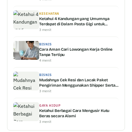
KESEHATAN
Ketahui 4 Kandungan yang Umumnya
Terdapat di Dalam Pasta Gigi untuk
Memutihkan Gigi
3 menit
BISNIS
Cara Aman Cari Lowongan Kerja Online
Tanpa Tertipu
4 menit
BISNIS
Mudahnya Cek Resi dan Lacak Paket
Pengiriman Menggunakan Shipper Serta
Keunggulannya
3 menit
GAYA HIDUP
Ketahui Berbagai Cara Mengusir Kutu
Beras secara Alami
3 menit