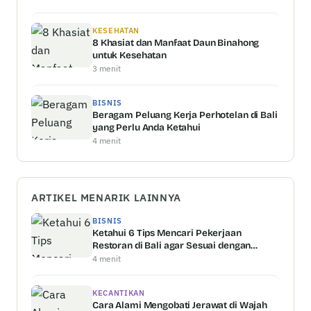
KESEHATAN
8 Khasiat dan Manfaat Daun Binahong
untuk Kesehatan
3 menit
BISNIS
Beragam Peluang Kerja Perhotelan di Bali
yang Perlu Anda Ketahui
4 menit
ARTIKEL MENARIK LAINNYA
BISNIS
Ketahui 6 Tips Mencari Pekerjaan
Restoran di Bali agar Sesuai dengan
Kemampuan Anda
4 menit
KECANTIKAN
Cara Alami Mengobati Jerawat di Wajah