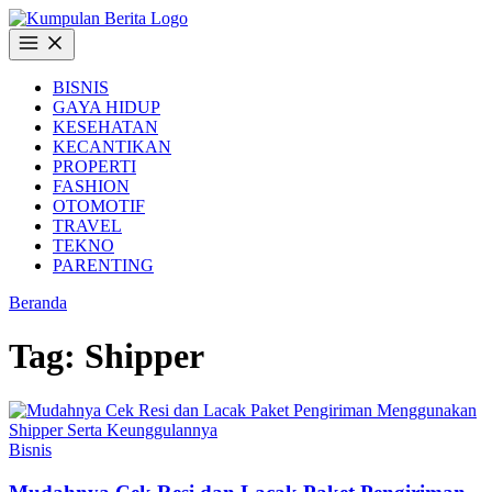
Langsung
ke
Buka
konten
Menu
BISNIS
GAYA HIDUP
KESEHATAN
KECANTIKAN
PROPERTI
FASHION
OTOMOTIF
TRAVEL
TEKNO
PARENTING
Beranda
Tag:
Shipper
Bisnis