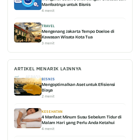
Manfaatnya untuk Bisnis
4 menit
TRAVEL
Mengenang Jakarta Tempo Doeloe di
Kawasan Wisata Kota Tua
3 menit
ARTIKEL MENARIK LAINNYA
BISNIS
Mengoptimalkan Aset untuk Efisiensi
Biaya
2 menit
KESEHATAN
4 Manfaat Minum Susu Sebelum Tidur di
Malam Hari yang Perlu Anda Ketahui
4 menit