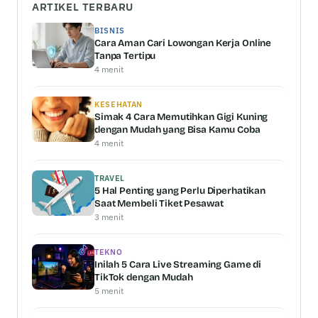
ARTIKEL TERBARU
BISNIS
Cara Aman Cari Lowongan Kerja Online
Tanpa Tertipu
4 menit
KESEHATAN
Simak 4 Cara Memutihkan Gigi Kuning
dengan Mudah yang Bisa Kamu Coba
4 menit
TRAVEL
5 Hal Penting yang Perlu Diperhatikan
Saat Membeli Tiket Pesawat
3 menit
TEKNO
Inilah 5 Cara Live Streaming Game di
TikTok dengan Mudah
5 menit