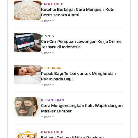
GAYA HIDUP
Ketahui Berbagai Cara Mengusir Kutu
Beras secara Alami
3 menit
BISNIS
Ciri-Ciri Penipuan Lowongan Kerja Online
Terbaru di Indonesia
5 menit
KESEHATAN
Popok Bayi Terbaik untuk Menghindari
Ruam pada Bayi
2 menit
KECANTIKAN
Cara Mengencangkan Kulit Wajah dengan
Masker Lumpur
2 menit
GAYA HIDUP
Belanja Online di Masa Pandemi