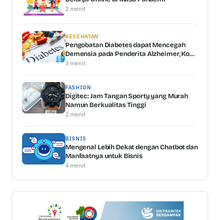
2 menit
KESEHATAN
Pengobatan Diabetes dapat Mencegah
Demensia pada Penderita Alzheimer, Kok
Bisa?!
3 menit
FASHION
Digitec: Jam Tangan Sporty yang Murah
Namun Berkualitas Tinggi
2 menit
BISNIS
Mengenal Lebih Dekat dengan Chatbot dan
Manfaatnya untuk Bisnis
4 menit