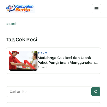
Buka M
Beranda
Tag:
Cek Resi
BISNIS
Mudahnya Cek Resi dan Lacak
Paket Pengiriman Menggunakan
Shipper Serta Keunggulannya
3 menit
Cari