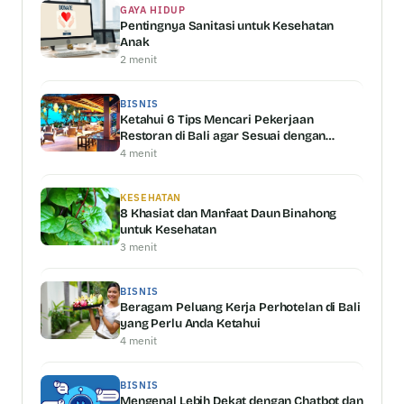
GAYA HIDUP
Pentingnya Sanitasi untuk Kesehatan
Anak
2 menit
BISNIS
Ketahui 6 Tips Mencari Pekerjaan
Restoran di Bali agar Sesuai dengan
Kemampuan Anda
4 menit
KESEHATAN
8 Khasiat dan Manfaat Daun Binahong
untuk Kesehatan
3 menit
BISNIS
Beragam Peluang Kerja Perhotelan di Bali
yang Perlu Anda Ketahui
4 menit
BISNIS
Mengenal Lebih Dekat dengan Chatbot dan